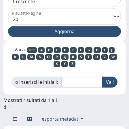
Risultati/Pagina
Vai a:
0-9
A
B
C
D
E
F
G
H
I
J
K
L
M
N
O
P
Q
R
S
T
U
V
W
X
Y
Z
o inserisci le iniziali:
Mostrati risultati da 1 a 1
di 1
esporta metadati