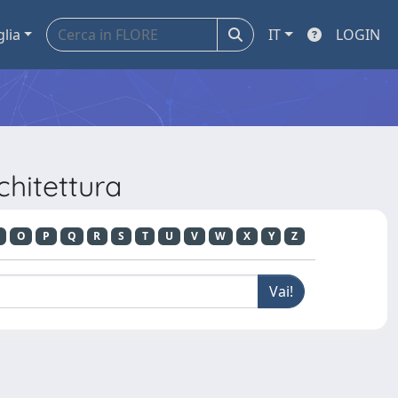
glia
IT
LOGIN
chitettura
O
P
Q
R
S
T
U
V
W
X
Y
Z