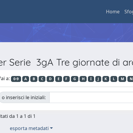
Home
Sfo
er Serie 3gA Tre giornate di ar
ai a:
0-9
A
B
C
D
E
F
G
H
I
J
K
L
M
N
o inserisci le iniziali:
tati da 1 a 1 di 1
esporta metadati