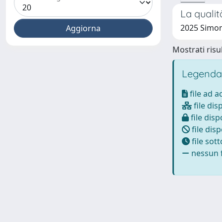
La qualit
2025 Simon
Mostrati risul
Legenda
file ad 
file dis
file disp
file disp
file sot
nessun f