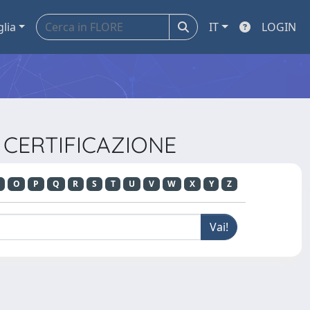
glia
IT
LOGIN
E CERTIFICAZIONE
O
P
Q
R
S
T
U
V
W
X
Y
Z