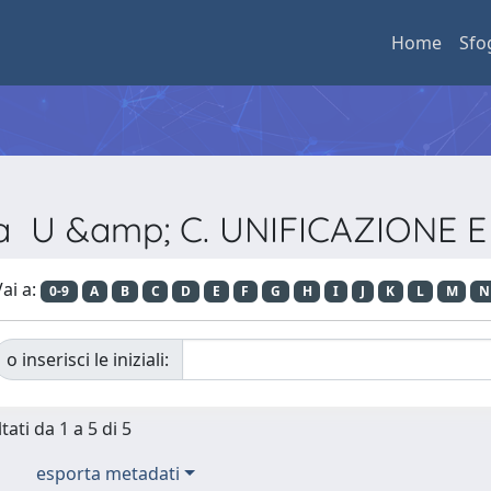
Home
Sfo
ista U &amp; C. UNIFICAZIONE 
ai a:
0-9
A
B
C
D
E
F
G
H
I
J
K
L
M
N
o inserisci le iniziali:
tati da 1 a 5 di 5
esporta metadati