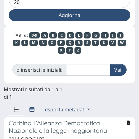
Vai a:
0-9
A
B
C
D
E
F
G
H
I
J
K
L
M
N
O
P
Q
R
S
T
U
V
W
X
Y
Z
o inserisci le iniziali:
Mostrati risultati da 1 a 1
di 1
esporta metadati
Corbino, l’Alleanza Democratica
Nazionale e la legge maggioritaria