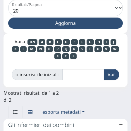
Risultati/Pagina
Vai a:
0-9
A
B
C
D
E
F
G
H
I
J
K
L
M
N
O
P
Q
R
S
T
U
V
W
X
Y
Z
o inserisci le iniziali:
Mostrati risultati da 1 a 2
di 2
esporta metadati
Gli infermieri dei bambini