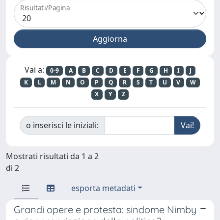
Risultati/Pagina
Vai a:
0-9
A
B
C
D
E
F
G
H
I
J
K
L
M
N
O
P
Q
R
S
T
U
V
W
X
Y
Z
o inserisci le iniziali:
Mostrati risultati da 1 a 2
di 2
esporta metadati
Grandi opere e protesta: sindome Nimby