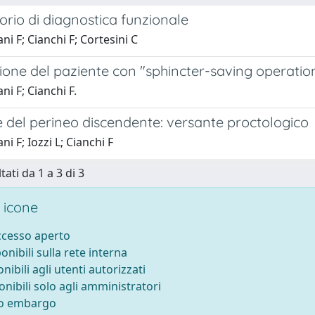
torio di diagnostica funzionale
ni F; Cianchi F; Cortesini C
zione del paziente con "sphincter-saving operation
ni F; Cianchi F.
 del perineo discendente: versante proctologico
i F; Iozzi L; Cianchi F
tati da 1 a 3 di 3
 icone
accesso aperto
ponibili sulla rete interna
onibili agli utenti autorizzati
onibili solo agli amministratori
to embargo