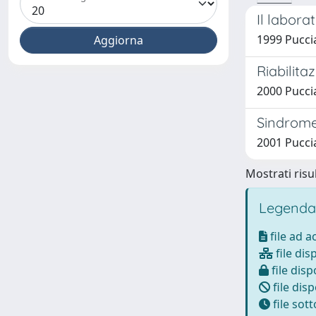
Il labora
1999 Puccia
Riabilita
2000 Puccia
Sindrome
2001 Puccian
Mostrati risul
Legenda
file ad 
file dis
file disp
file disp
file sot