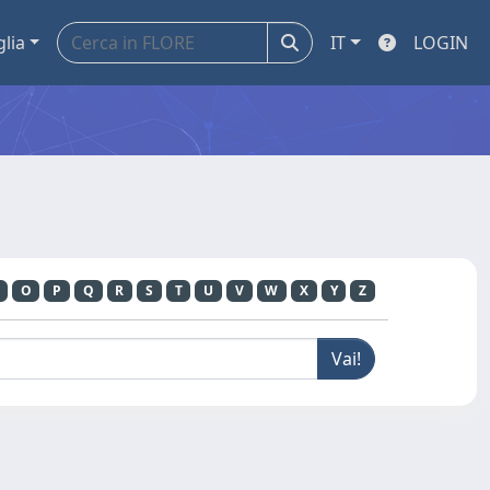
glia
IT
LOGIN
O
P
Q
R
S
T
U
V
W
X
Y
Z