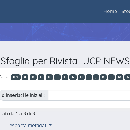
Home
Sfo
Sfoglia per Rivista UCP NEWS
ai a:
0-9
A
B
C
D
E
F
G
H
I
J
K
L
M
N
o inserisci le iniziali:
tati da 1 a 3 di 3
esporta metadati