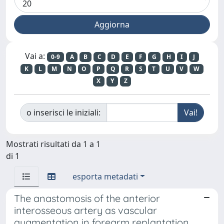
Vai a:
0-9
A
B
C
D
E
F
G
H
I
J
K
L
M
N
O
P
Q
R
S
T
U
V
W
X
Y
Z
o inserisci le iniziali:
Mostrati risultati da 1 a 1
di 1
esporta metadati
The anastomosis of the anterior
interosseous artery as vascular
augmentation in forearm replantation.