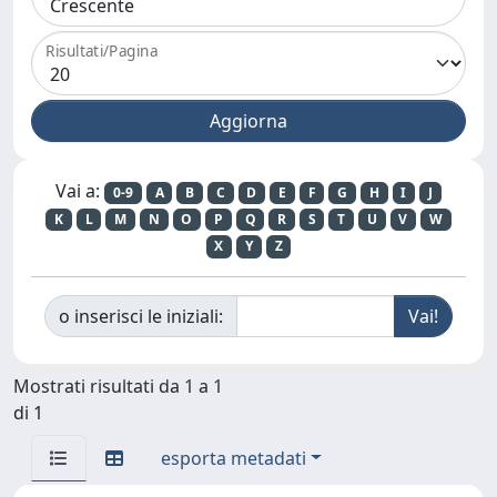
Risultati/Pagina
Vai a:
0-9
A
B
C
D
E
F
G
H
I
J
K
L
M
N
O
P
Q
R
S
T
U
V
W
X
Y
Z
o inserisci le iniziali:
Mostrati risultati da 1 a 1
di 1
esporta metadati