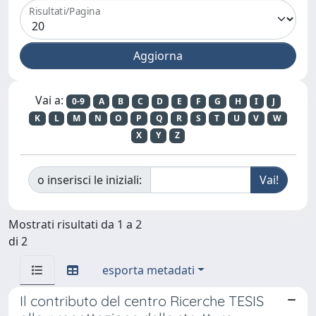
Risultati/Pagina
Vai a:
0-9
A
B
C
D
E
F
G
H
I
J
K
L
M
N
O
P
Q
R
S
T
U
V
W
X
Y
Z
o inserisci le iniziali:
Mostrati risultati da 1 a 2
di 2
esporta metadati
Il contributo del centro Ricerche TESIS