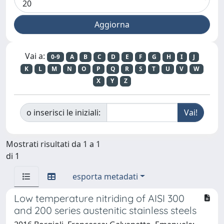
Vai a:
0-9
A
B
C
D
E
F
G
H
I
J
K
L
M
N
O
P
Q
R
S
T
U
V
W
X
Y
Z
o inserisci le iniziali:
Mostrati risultati da 1 a 1
di 1
esporta metadati
Low temperature nitriding of AISI 300
and 200 series austenitic stainless steels