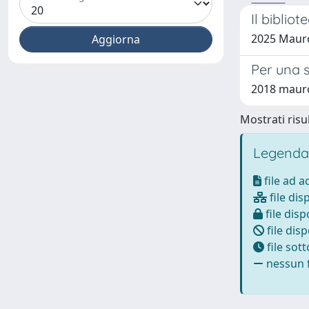
Il biblio
2025 Mauro
Per una s
2018 mauro
Mostrati risul
Legenda
file ad 
file dis
file disp
file disp
file sot
nessun f