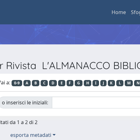
Home
Sfo
er Rivista L'ALMANACCO BIB
ai a:
0-9
A
B
C
D
E
F
G
H
I
J
K
L
M
N
o inserisci le iniziali:
tati da 1 a 2 di 2
esporta metadati