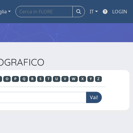
glia
IT
LOGIN
LIOGRAFICO
O
P
Q
R
S
T
U
V
W
X
Y
Z