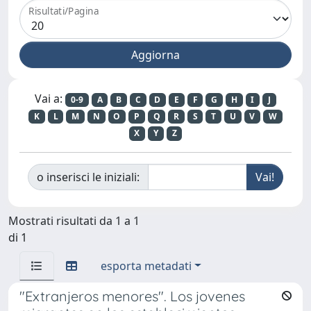
Risultati/Pagina
Vai a:
0-9
A
B
C
D
E
F
G
H
I
J
K
L
M
N
O
P
Q
R
S
T
U
V
W
X
Y
Z
o inserisci le iniziali:
Mostrati risultati da 1 a 1
di 1
esporta metadati
"Extranjeros menores". Los jovenes