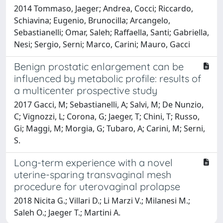
2014 Tommaso, Jaeger; Andrea, Cocci; Riccardo,
Schiavina; Eugenio, Brunocilla; Arcangelo,
Sebastianelli; Omar, Saleh; Raffaella, Santi; Gabriella,
Nesi; Sergio, Serni; Marco, Carini; Mauro, Gacci
Benign prostatic enlargement can be
influenced by metabolic profile: results of
a multicenter prospective study
2017 Gacci, M; Sebastianelli, A; Salvi, M; De Nunzio,
C; Vignozzi, L; Corona, G; Jaeger, T; Chini, T; Russo,
Gi; Maggi, M; Morgia, G; Tubaro, A; Carini, M; Serni,
S.
Long-term experience with a novel
uterine-sparing transvaginal mesh
procedure for uterovaginal prolapse
2018 Nicita G.; Villari D.; Li Marzi V.; Milanesi M.;
Saleh O.; Jaeger T.; Martini A.