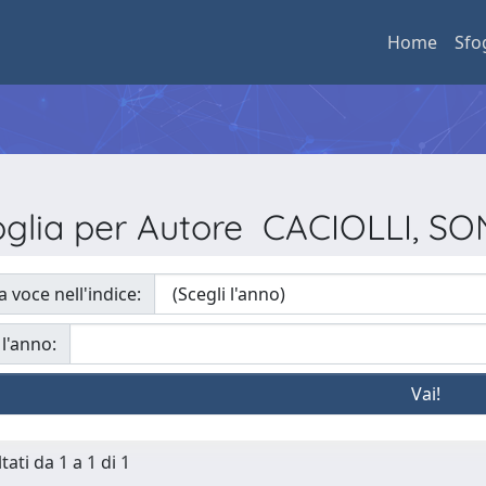
Home
Sfo
oglia per Autore CACIOLLI, SO
a voce nell'indice:
 l'anno:
tati da 1 a 1 di 1