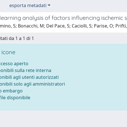
esporta metadati
earning analysis of factors influencing ischemic 
ino, S; Bonacchi, M; Del Pace, S; Caciolli, S; Parise, O; Prifti
tati da 1 a 1 di 1
 icone
accesso aperto
ponibili sulla rete interna
onibili agli utenti autorizzati
onibili solo agli amministratori
to embargo
ile disponibile