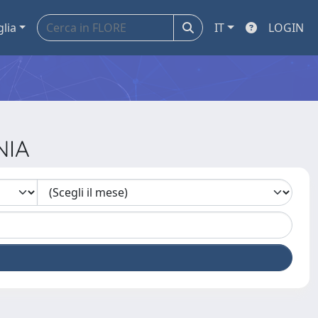
glia
IT
LOGIN
NIA