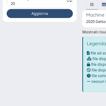
Machine l
2020 Gelsom
Mostrati risul
Legenda
file ad 
file dis
file disp
file disp
file sot
nessun f