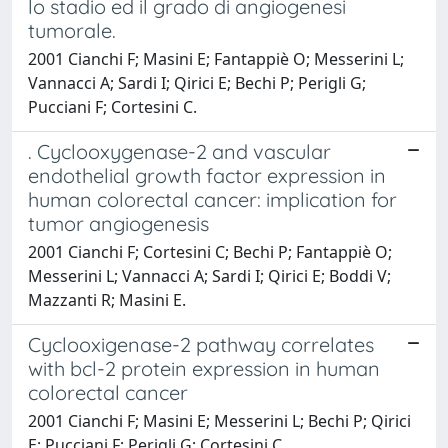
lo stadio ed il grado di angiogenesi
tumorale.
2001 Cianchi F; Masini E; Fantappiè O; Messerini L;
Vannacci A; Sardi I; Qirici E; Bechi P; Perigli G;
Pucciani F; Cortesini C.
. Cyclooxygenase-2 and vascular
endothelial growth factor expression in
human colorectal cancer: implication for
tumor angiogenesis
2001 Cianchi F; Cortesini C; Bechi P; Fantappiè O;
Messerini L; Vannacci A; Sardi I; Qirici E; Boddi V;
Mazzanti R; Masini E.
Cyclooxigenase-2 pathway correlates
with bcl-2 protein expression in human
colorectal cancer
2001 Cianchi F; Masini E; Messerini L; Bechi P; Qirici
E; Pucciani F; Perigli G; Cortesini C.