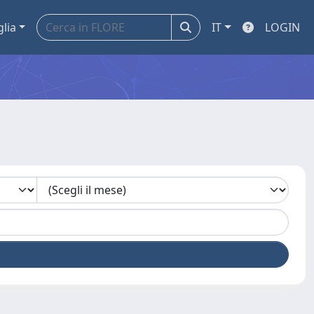
glia
IT
LOGIN