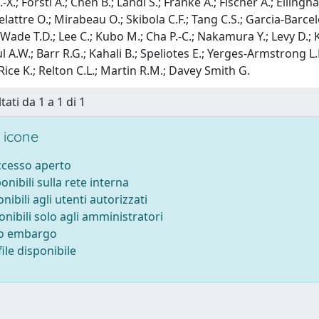
Y.-X.; Forsti A.; Chen B.; Landi S.; Franke A.; Fischer A.; Ellinghau
elattre O.; Mirabeau O.; Skibola C.F.; Tang C.S.; Garcia-Barcel
Wade T.D.; Lee C.; Kubo M.; Cha P.-C.; Nakamura Y.; Levy D.; 
 A.W.; Barr R.G.; Kahali B.; Speliotes E.; Yerges-Armstrong L.M.
; Rice K.; Relton C.L.; Martin R.M.; Davey Smith G.
tati da 1 a 1 di 1
 icone
accesso aperto
ponibili sulla rete interna
onibili agli utenti autorizzati
onibili solo agli amministratori
to embargo
ile disponibile