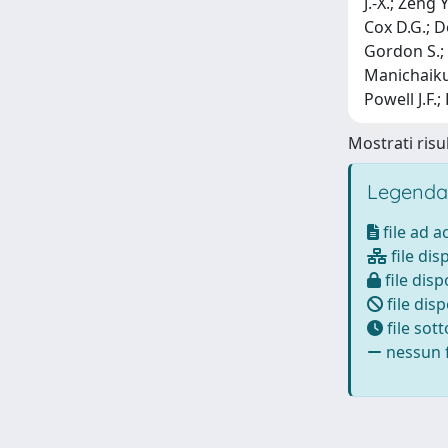
J.-X.; Zeng 
Cox D.G.; D
Gordon S.; 
Manichaikul
Powell J.F.
Mostrati risul
Legenda
file ad 
file dis
file disp
file disp
file sot
nessun f