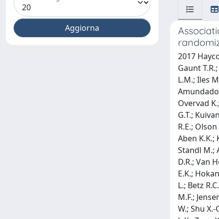
Associat
randomiz
2017 Haycoc
Gaunt T.R.;
L.M.; Iles 
Amundadotti
Overvad K.;
G.T.; Kuiva
R.E.; Olson 
Aben K.K.; 
Standl M.; 
D.R.; Van H
E.K.; Hokan
L.; Betz R.C
M.F.; Jense
W.; Shu X.-