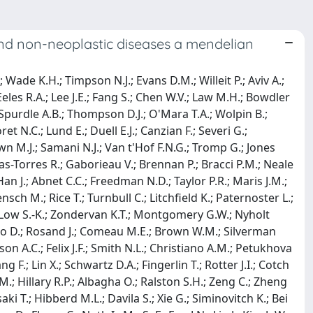
and non-neoplastic diseases a mendelian
Wade K.H.; Timpson N.J.; Evans D.M.; Willeit P.; Aviv A.;
eles R.A.; Lee J.E.; Fang S.; Chen W.V.; Law M.H.; Bowdler
; Spurdle A.B.; Thompson D.J.; O'Mara T.A.; Wolpin B.;
.C.; Lund E.; Duell E.J.; Canzian F.; Severi G.;
wn M.J.; Samani N.J.; Van t'Hof F.N.G.; Tromp G.; Jones
ras-Torres R.; Gaborieau V.; Brennan P.; Bracci P.M.; Neale
 Han J.; Abnet C.C.; Freedman N.D.; Taylor P.R.; Maris J.M.;
ch M.; Rice T.; Turnbull C.; Litchfield K.; Paternoster L.;
Y.; Low S.-K.; Zondervan K.T.; Montgomery G.W.; Nyholt
Woo D.; Rosand J.; Comeau M.E.; Brown W.M.; Silverman
on A.C.; Felix J.F.; Smith N.L.; Christiano A.M.; Petukhova
 F.; Lin X.; Schwartz D.A.; Fingerlin T.; Rotter J.I.; Cotch
M.; Hillary R.P.; Albagha O.; Ralston S.H.; Zeng C.; Zheng
ki T.; Hibberd M.L.; Davila S.; Xie G.; Siminovitch K.; Bei