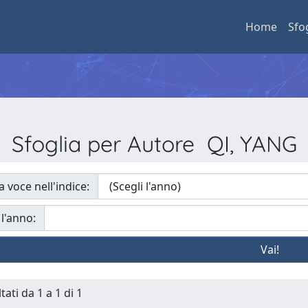
Home
Sfo
Sfoglia per Autore QI, YANG
a voce nell'indice:
 l'anno:
tati da 1 a 1 di 1