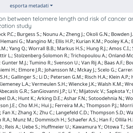
esporta metadati
ion between telomere length and risk of cancer 
ation study
k P.C.; Burgess S.; Nounu A.; Zheng J.; Okoli G.N.; Bowden J.; 
 Hemani G.; Mangino M.; Ellis H.P.; Kurian K.M.; Pooley K.A.; E
M.M.; Yang Q.; Worrall B.B.; Markus H.S.; Hung R.J.; Amos C.I.
r L.; Stolzenberg-Solomon R.; Trichopoulou A.; Onland-Moret N
 Gunter M.J.; Tumino R.; Svenson U.; Van Rij A.; Baas A.F.; Bo
niemi H.; Elmore J.R.; Johansson M.; Mckay J.; Scelo G.; Carre
S.H.; Gallinger S.; Li D.; Petersen G.M.; Risch H.A.; Klein A.P.;
Kiemeney L.A.; Vermeulen S.H.; Wiencke J.K.; Walsh K.M.; Wrens
Abecasis G.R.; SanGiovanni J.P.; Li Y.; Mijatovic V.; Sapkota 
eel D.A.; Hunt K.; Arking D.E.; Ashar F.N.; Sotoodehnia N.; 
son J.E.; Cho M.H.; Hui J.; Ferreira M.A.; Thompson P.J.; Morris
.; Fan X.; Zhang X.; Zhu C.; Langefeld C.D.; Thompson S.D.; Wang
n R.A.; Munz M.; Dommisch H.; Schaefer A.S.; Han F.; Ollila H.
O.; Reis A.; Uebe S.; Huffmeier U.; Kawamura Y.; Otowa T.; Sasa