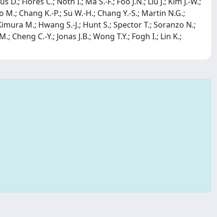
s D.; Flores C.; Noth I.; Ma S.-F.; Foo J.N.; Liu J.; Kim J.-W.;
o M.; Chang K.-P.; Su W.-H.; Chang Y.-S.; Martin N.G.;
Kimura M.; Hwang S.-J.; Hunt S.; Spector T.; Soranzo N.;
; Cheng C.-Y.; Jonas J.B.; Wong T.Y.; Fogh I.; Lin K.;