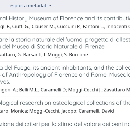
esporta metadati
ral History Museum of Florence and its contribut
i F., Ciuffi G., Clauser M., Cuccuini P., Fantoni L., Innocenti 
e la storia naturale dell'uomo: progetto di alles
 del Museo di Storia Naturale di Firenze
attaro; G. Barsanti; I. Moggi; S. Boccone
a del Fuego, its ancient inhabitants, and the coll
of Anthropology of Florence and Rome. Museologi
ves.
oni A.; Belli M.L.; Caramelli D; Moggi-Cecchi J.; Zavattaro M
ogical research on osteological collections of t
taro, Monica; Moggi-Cecchi, Jacopo; Caramelli, David
zione dei criteri per la stima del valore dei beni 