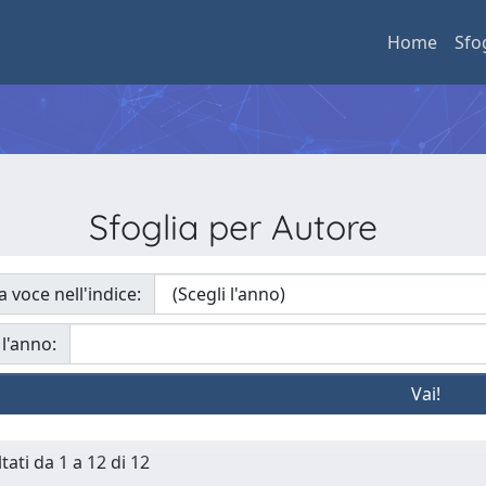
Home
Sfo
Sfoglia per Autore
a voce nell'indice:
 l'anno:
tati da 1 a 12 di 12