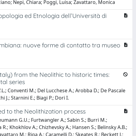
uciano; Nepi, Chiara; Poggi, Luisa; Zavattaro, Monica
ologia ed Etnologia dell’Università di
ombiana: nuove forme di contatto tra museo
aly) from the Neolithic to historic times:
al series
S.W.L.; Conventi M.; Del Lucchese A.; Arobba D.; De Pascale
J.; Starnini E.; Biagi P.; Dori I.
 to the Neolithization process
eumann G.U.; Furtwangler A.; Sabin S.; Burri M.;
 R.; Khokhlov A.; Chizhevsky A.; Hansen S.; Belinsky A.B.;
attaro M.; Riga A.; Caramelli D.; Skeates R.; Beckett J.;