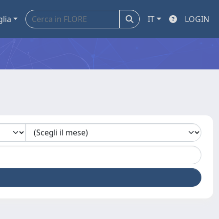
glia
IT
LOGIN