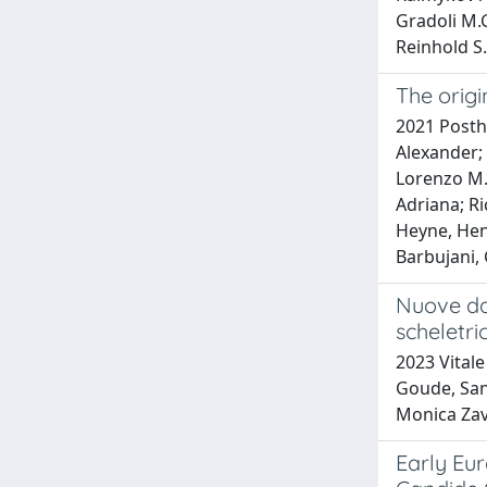
Gradoli M.G
Reinhold S.
The orig
2021 Posth,
Alexander; 
Lorenzo M.;
Adriana; Ri
Heyne, Hen
Barbujani, 
Nuove dat
scheletri
2023 Vitale
Goude, San
Monica Zava
Early Eur