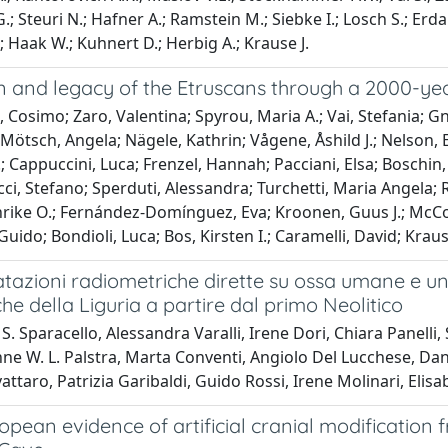
.; Steuri N.; Hafner A.; Ramstein M.; Siebke I.; Losch S.; Erdal
; Haak W.; Kuhnert D.; Herbig A.; Krause J.
in and legacy of the Etruscans through a 2000-y
 Cosimo; Zaro, Valentina; Spyrou, Maria A.; Vai, Stefania; G
Mötsch, Angela; Nägele, Kathrin; Vågene, Åshild J.; Nelson, El
 Cappuccini, Luca; Frenzel, Hannah; Pacciani, Elsa; Boschin,
cci, Stefano; Sperduti, Alessandra; Turchetti, Maria Angela; 
rike O.; Fernández-Domínguez, Eva; Kroonen, Guus J.; McCor
Guido; Bondioli, Luca; Bos, Kirsten I.; Caramelli, David; Kra
azioni radiometriche dirette su ossa umane e una si
che della Liguria a partire dal primo Neolitico
 S. Sparacello, Alessandra Varalli, Irene Dori, Chiara Panell
ne W. L. Palstra, Marta Conventi, Angiolo Del Lucchese, Da
ttaro, Patrizia Garibaldi, Guido Rossi, Irene Molinari, Elisa
opean evidence of artificial cranial modification 