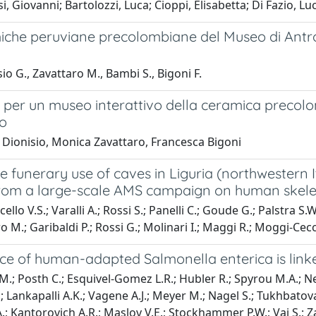
i, Giovanni; Bartolozzi, Luca; Cioppi, Elisabetta; Di Fazio, L
iche peruviane precolombiane del Museo di Antrop
io G., Zavattaro M., Bambi S., Bigoni F.
 per un museo interattivo della ceramica precol
co
 Dionisio, Monica Zavattaro, Francesca Bigoni
e funerary use of caves in Liguria (northwestern It
from a large-scale AMS campaign on human skelet
ello V.S.; Varalli A.; Rossi S.; Panelli C.; Goude G.; Palstra 
o M.; Garibaldi P.; Rossi G.; Molinari I.; Maggi R.; Moggi-Cecchi 
e of human-adapted Salmonella enterica is linked
M.; Posth C.; Esquivel-Gomez L.R.; Hubler R.; Spyrou M.A.; N
; Lankapalli A.K.; Vagene A.J.; Meyer M.; Nagel S.; Tukhbatova
; Kantorovich A.R.; Maslov V.E.; Stockhammer P.W.; Vai S.; Zav