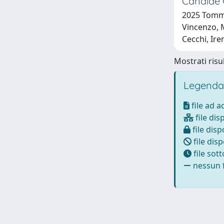
Candide
2025 Tommas
Vincenzo, M
Cecchi, Ire
Mostrati risul
Legenda
file ad 
file dis
file disp
file disp
file sot
nessun f