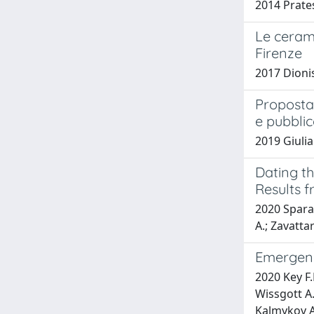
2014 Prates
Le ceram
Firenze
2017 Dionis
Proposta
e pubbli
2019 Giulia
Dating th
Results 
2020 Sparac
A.; Zavattar
Emergenc
2020 Key F.
Wissgott A.
Kalmykov A.