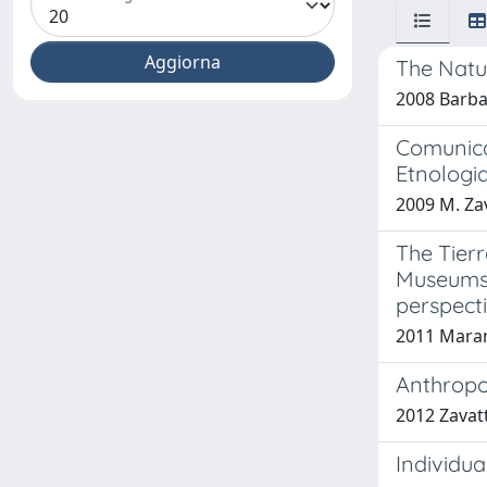
The Natu
2008 Barbagl
Comunicar
Etnologia
2009 M. Zav
The Tierr
Museums 
perspecti
2011 Marang
Anthropol
2012 Zavat
Individua