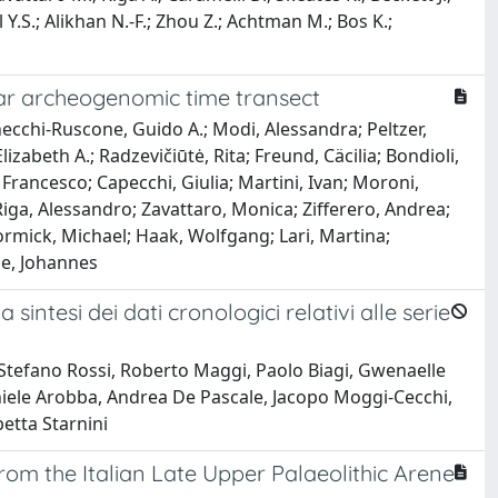
 Y.S.; Alikhan N.-F.; Zhou Z.; Achtman M.; Bos K.;
ear archeogenomic time transect
necchi-Ruscone, Guido A.; Modi, Alessandra; Peltzer,
izabeth A.; Radzevičiūtė, Rita; Freund, Cäcilia; Bondioli,
 Francesco; Capecchi, Giulia; Martini, Ivan; Moroni,
Riga, Alessandro; Zavattaro, Monica; Zifferero, Andrea;
mick, Michael; Haak, Wolfgang; Lari, Martina;
use, Johannes
ntesi dei dati cronologici relativi alle serie
i, Stefano Rossi, Roberto Maggi, Paolo Biagi, Gwenaelle
niele Arobba, Andrea De Pascale, Jacopo Moggi-Cecchi,
betta Starnini
from the Italian Late Upper Palaeolithic Arene