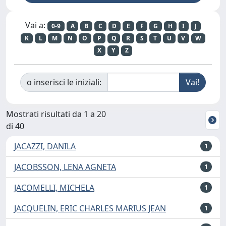
Vai a:
0-9
A
B
C
D
E
F
G
H
I
J
K
L
M
N
O
P
Q
R
S
T
U
V
W
X
Y
Z
o inserisci le iniziali:
Mostrati risultati da 1 a 20
di 40
JACAZZI, DANILA
1
JACOBSSON, LENA AGNETA
1
JACOMELLI, MICHELA
1
JACQUELIN, ERIC CHARLES MARIUS JEAN
1