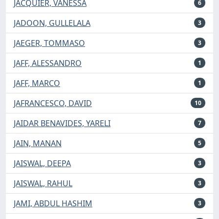
JACQUIER, VANESSA
6
JADOON, GULLELALA
3
JAEGER, TOMMASO
3
JAFF, ALESSANDRO
1
JAFF, MARCO
1
JAFRANCESCO, DAVID
10
JAIDAR BENAVIDES, YARELI
7
JAIN, MANAN
5
JAISWAL, DEEPA
3
JAISWAL, RAHUL
3
JAMI, ABDUL HASHIM
3