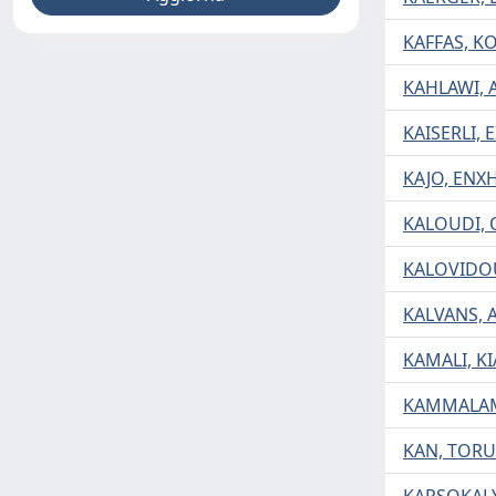
KAFFAS, K
KAHLAWI,
KAISERLI, E
KAJO, ENXH
KALOUDI, 
KALOVIDOU
KALVANS, 
KAMALI, K
KAMMALAM
KAN, TORU