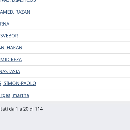
VAS, DIMITRIOS
AMED, RAZAN
ERNA
 SVEBOR
N, HAKAN
AMID REZA
ANASTASIA
S, SIMON-PAOLO
rges, martha
tati da 1 a 20 di 114