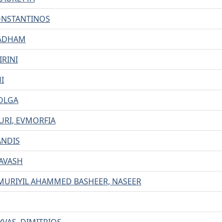
ONSTANTINOS
 ADHAM
IRINI
I
OLGA
RI, EVMORFIA
ANDIS
IAVASH
URIYIL AHAMMED BASHEER, NASEER