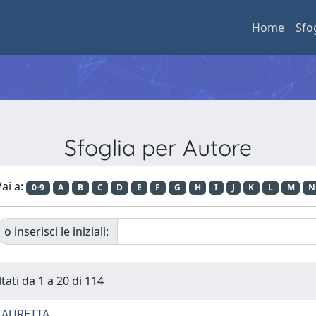
Home
Sfo
Sfoglia per Autore
ai a:
0-9
A
B
C
D
E
F
G
H
I
J
K
L
M
N
o inserisci le iniziali:
tati da 1 a 20 di 114
LAURETTA