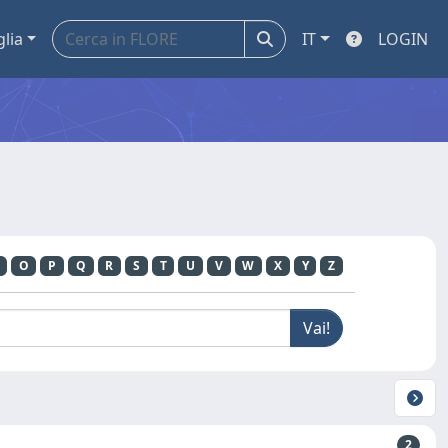
glia
IT
LOGIN
O
P
Q
R
S
T
U
V
W
X
Y
Z
2