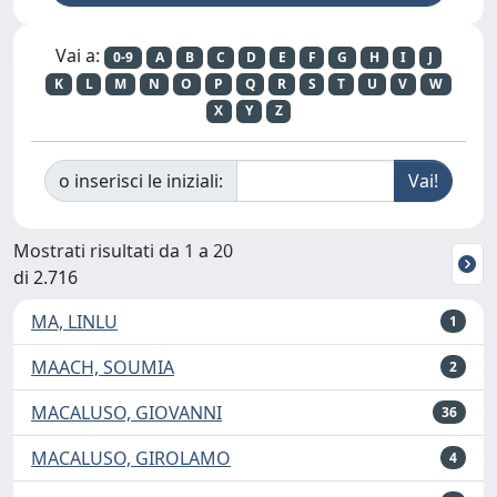
Vai a:
0-9
A
B
C
D
E
F
G
H
I
J
K
L
M
N
O
P
Q
R
S
T
U
V
W
X
Y
Z
o inserisci le iniziali:
Mostrati risultati da 1 a 20
di 2.716
MA, LINLU
1
MAACH, SOUMIA
2
MACALUSO, GIOVANNI
36
MACALUSO, GIROLAMO
4