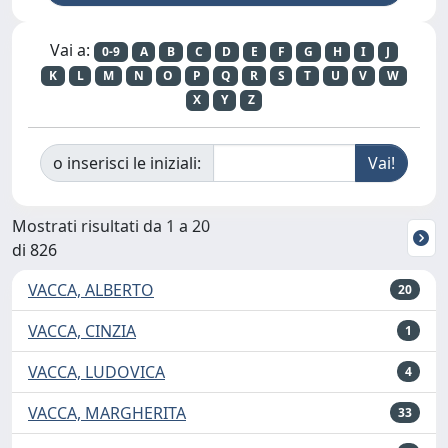
Vai a:
0-9
A
B
C
D
E
F
G
H
I
J
K
L
M
N
O
P
Q
R
S
T
U
V
W
X
Y
Z
o inserisci le iniziali:
Mostrati risultati da 1 a 20
di 826
VACCA, ALBERTO
20
VACCA, CINZIA
1
VACCA, LUDOVICA
4
VACCA, MARGHERITA
33