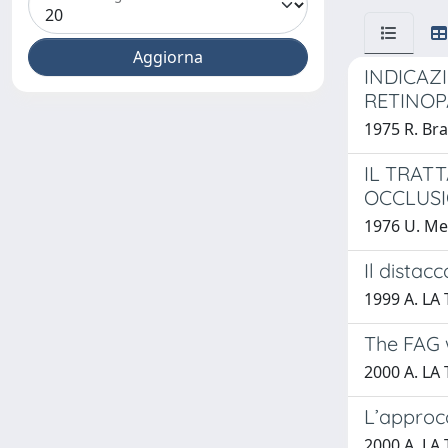
INDICAZ
RETINOP
1975 R. Bra
IL TRAT
OCCLUSI
1976 U. Men
Il distacc
1999 A. LA
The FAG w
2000 A. LA
L’approcc
2000 A. LA