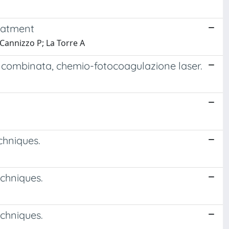
reatment
 Cannizzo P; La Torre A
a combinata, chemio-fotocoagulazione laser.
chniques.
chniques.
chniques.