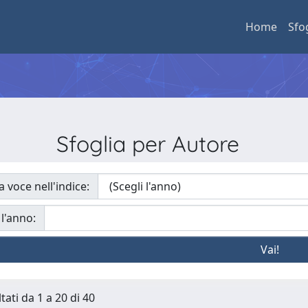
Home
Sfo
Sfoglia per Autore
a voce nell'indice:
 l'anno:
tati da 1 a 20 di 40