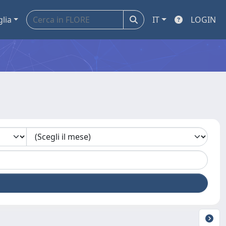
glia
IT
LOGIN