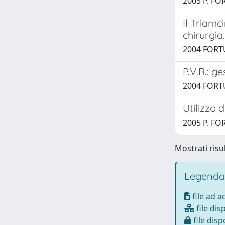
2003 P. FO
Il Triamc
chirurgia.
2004 FORTU
P.V.R.: g
2004 FORTU
Utilizzo 
2005 P. FO
Mostrati risul
Legenda
file ad 
file dis
file disp