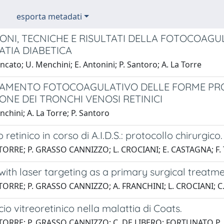
esporta metadati
IONI, TECNICHE E RISULTATI DELLA FOTOCOA
ATIA DIABETICA
ncato; U. Menchini; E. Antonini; P. Santoro; A. La Torre
TAMENTO FOTOCOAGULATIVO DELLE FORME PRO
ONE DEI TRONCHI VENOSI RETINICI
chini; A. La Torre; P. Santoro
o retinico in corso di A.I.D.S.: protocollo chirurgico.
 TORRE; P. GRASSO CANNIZZO; L. CROCIANI; E. CASTAGNA; F
ith laser targeting as a primary surgical treatme
 TORRE; P. GRASSO CANNIZZO; A. FRANCHINI; L. CROCIANI; 
io vitreoretinico nella malattia di Coats.
 TORRE; P. GRASSO CANNIZZO; C. DE LIBERO; FORTUNATO P.