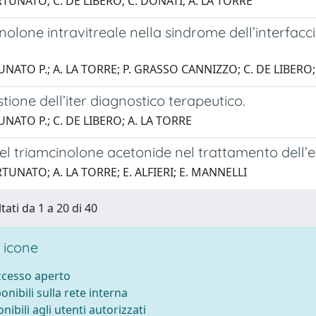
RTUNATO; C. DE LIBERO; C. DONATI; A. LA TORRE
inolone intravitreale nella sindrome dell’interfacc
NATO P.; A. LA TORRE; P. GRASSO CANNIZZO; C. DE LIBERO
estione dell’iter diagnostico terapeutico.
NATO P.; C. DE LIBERO; A. LA TORRE
del triamcinolone acetonide nel trattamento dell
RTUNATO; A. LA TORRE; E. ALFIERI; E. MANNELLI
tati da 1 a 20 di 40
 icone
accesso aperto
ponibili sulla rete interna
onibili agli utenti autorizzati