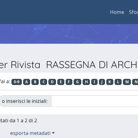
Home
Sfo
per Rivista RASSEGNA DI AR
ai a:
0-9
A
B
C
D
E
F
G
H
I
J
K
L
M
N
o inserisci le iniziali:
tati da 1 a 2 di 2
esporta metadati