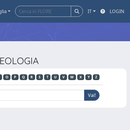
glia
IT
LOGIN
CHEOLOGIA
O
P
Q
R
S
T
U
V
W
X
Y
Z