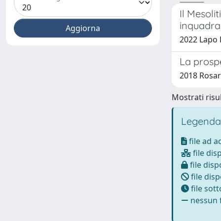
Il Mesoli
inquadra
2022 Lapo B
La prospe
2018 Rosar
Mostrati risul
Legenda
file ad 
file dis
file disp
file disp
file sot
nessun f