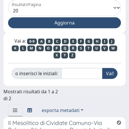
Risultati/Pagina
Vai a:
0-9
A
B
C
D
E
F
G
H
I
J
K
L
M
N
O
P
Q
R
S
T
U
V
W
X
Y
Z
o inserisci le iniziali:
Mostrati risultati da 1 a 2
di 2
esporta metadati
Il Mesolitico di Cividate Camuno-Via