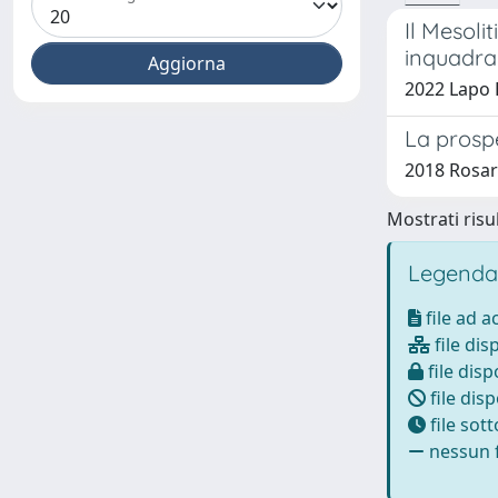
Il Mesoli
inquadra
2022 Lapo B
La prospe
2018 Rosar
Mostrati risul
Legenda
file ad 
file dis
file disp
file disp
file sot
nessun f