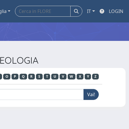
glia
IT
LOGIN
CHEOLOGIA
O
P
Q
R
S
T
U
V
W
X
Y
Z