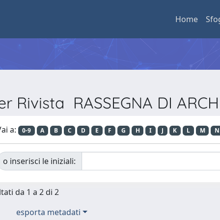
Home
Sfo
per Rivista RASSEGNA DI AR
ai a:
0-9
A
B
C
D
E
F
G
H
I
J
K
L
M
N
o inserisci le iniziali:
tati da 1 a 2 di 2
esporta metadati