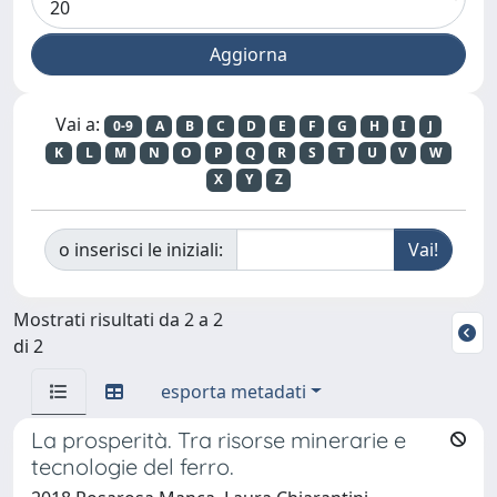
Vai a:
0-9
A
B
C
D
E
F
G
H
I
J
K
L
M
N
O
P
Q
R
S
T
U
V
W
X
Y
Z
o inserisci le iniziali:
Mostrati risultati da 2 a 2
di 2
esporta metadati
La prosperità. Tra risorse minerarie e
tecnologie del ferro.