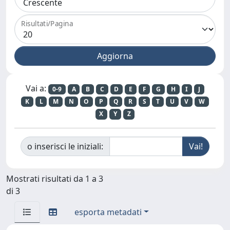
Risultati/Pagina
Vai a:
0-9
A
B
C
D
E
F
G
H
I
J
K
L
M
N
O
P
Q
R
S
T
U
V
W
X
Y
Z
o inserisci le iniziali:
Mostrati risultati da 1 a 3
di 3
esporta metadati