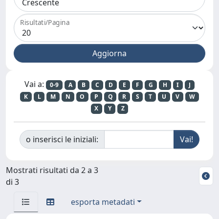
Risultati/Pagina
Vai a:
0-9
A
B
C
D
E
F
G
H
I
J
K
L
M
N
O
P
Q
R
S
T
U
V
W
X
Y
Z
o inserisci le iniziali:
Mostrati risultati da 2 a 3
di 3
esporta metadati