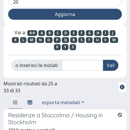
Vai a:
0-9
A
B
C
D
E
F
G
H
I
J
K
L
M
N
O
P
Q
R
S
T
U
V
W
X
Y
Z
o inserisci le iniziali:
Mostrati risultati da 25 a
33 di 33
esporta metadati
Residenze a Stoccolma / Housing in
Stockholm