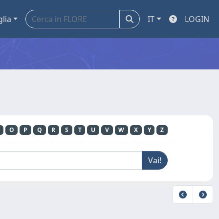
glia
IT
LOGIN
O
P
Q
R
S
T
U
V
W
X
Y
Z