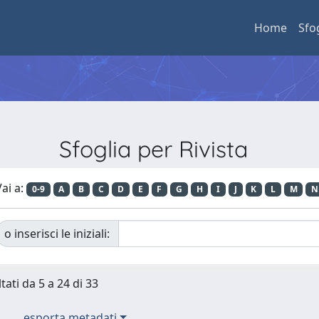
Home
Sfo
Sfoglia per Rivista
ai a:
0-9
A
B
C
D
E
F
G
H
I
J
K
L
M
N
o inserisci le iniziali:
tati da 5 a 24 di 33
esporta metadati