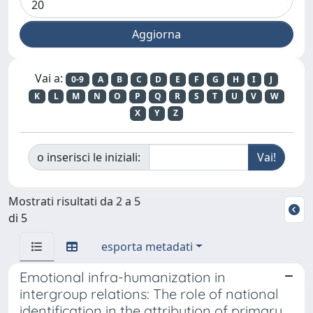
Vai a:
0-9
A
B
C
D
E
F
G
H
I
J
K
L
M
N
O
P
Q
R
S
T
U
V
W
X
Y
Z
o inserisci le iniziali:
Mostrati risultati da 2 a 5
di 5
esporta metadati
Emotional infra-humanization in
intergroup relations: The role of national
identification in the attribution of primary