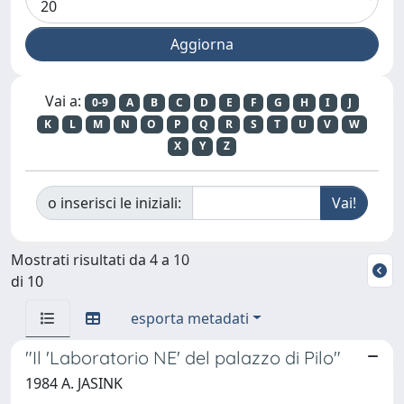
Vai a:
0-9
A
B
C
D
E
F
G
H
I
J
K
L
M
N
O
P
Q
R
S
T
U
V
W
X
Y
Z
o inserisci le iniziali:
Mostrati risultati da 4 a 10
di 10
esporta metadati
"Il 'Laboratorio NE' del palazzo di Pilo"
1984 A. JASINK