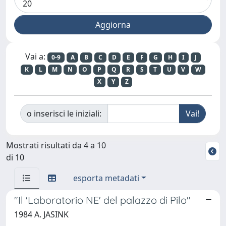
Vai a:
0-9
A
B
C
D
E
F
G
H
I
J
K
L
M
N
O
P
Q
R
S
T
U
V
W
X
Y
Z
o inserisci le iniziali:
Mostrati risultati da 4 a 10
di 10
esporta metadati
"Il 'Laboratorio NE' del palazzo di Pilo"
1984 A. JASINK