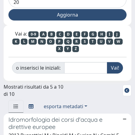
Vai a:
0-9
A
B
C
D
E
F
G
H
I
J
K
L
M
N
O
P
Q
R
S
T
U
V
W
X
Y
Z
o inserisci le iniziali:
Mostrati risultati da 5 a 10
di 10
esporta metadati
Idromorfologia dei corsi d'acqua e
direttive europee