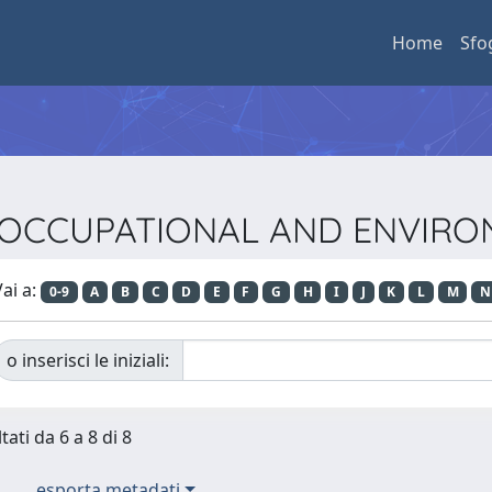
Home
Sfo
sta OCCUPATIONAL AND ENVIR
ai a:
0-9
A
B
C
D
E
F
G
H
I
J
K
L
M
N
o inserisci le iniziali:
tati da 6 a 8 di 8
esporta metadati