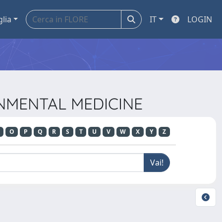
glia
IT
LOGIN
ONMENTAL MEDICINE
O
P
Q
R
S
T
U
V
W
X
Y
Z