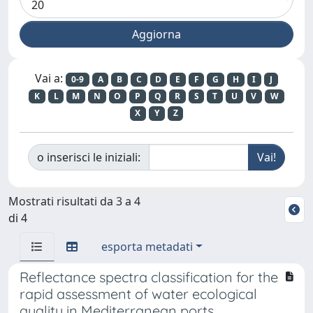
Vai a:
0-9
A
B
C
D
E
F
G
H
I
J
K
L
M
N
O
P
Q
R
S
T
U
V
W
X
Y
Z
o inserisci le iniziali:
Mostrati risultati da 3 a 4
di 4
esporta metadati
Reflectance spectra classification for the
rapid assessment of water ecological
quality in Mediterranean ports