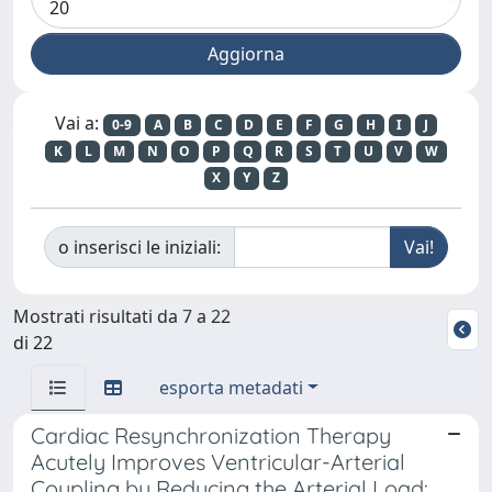
Vai a:
0-9
A
B
C
D
E
F
G
H
I
J
K
L
M
N
O
P
Q
R
S
T
U
V
W
X
Y
Z
o inserisci le iniziali:
Mostrati risultati da 7 a 22
di 22
esporta metadati
Cardiac Resynchronization Therapy
Acutely Improves Ventricular-Arterial
Coupling by Reducing the Arterial Load: