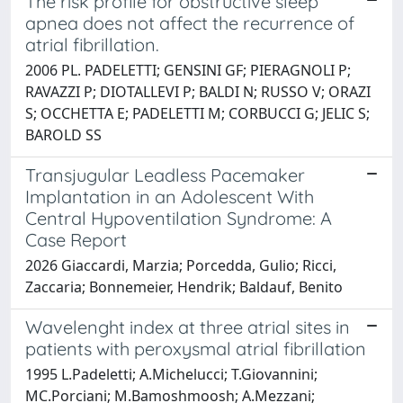
The risk profile for obstructive sleep
apnea does not affect the recurrence of
atrial fibrillation.
2006 PL. PADELETTI; GENSINI GF; PIERAGNOLI P;
RAVAZZI P; DIOTALLEVI P; BALDI N; RUSSO V; ORAZI
S; OCCHETTA E; PADELETTI M; CORBUCCI G; JELIC S;
BAROLD SS
Transjugular Leadless Pacemaker
Implantation in an Adolescent With
Central Hypoventilation Syndrome: A
Case Report
2026 Giaccardi, Marzia; Porcedda, Gulio; Ricci,
Zaccaria; Bonnemeier, Hendrik; Baldauf, Benito
Wavelenght index at three atrial sites in
patients with peroxysmal atrial fibrillation
1995 L.Padeletti; A.Michelucci; T.Giovannini;
MC.Porciani; M.Bamoshmoosh; A.Mezzani;