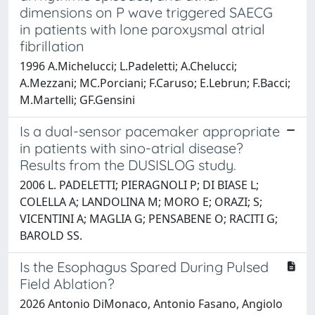
dimensions on P wave triggered SAECG
in patients with lone paroxysmal atrial
fibrillation
1996 A.Michelucci; L.Padeletti; A.Chelucci;
A.Mezzani; MC.Porciani; F.Caruso; E.Lebrun; F.Bacci;
M.Martelli; GF.Gensini
Is a dual-sensor pacemaker appropriate
in patients with sino-atrial disease?
Results from the DUSISLOG study.
2006 L. PADELETTI; PIERAGNOLI P; DI BIASE L;
COLELLA A; LANDOLINA M; MORO E; ORAZI; S;
VICENTINI A; MAGLIA G; PENSABENE O; RACITI G;
BAROLD SS.
Is the Esophagus Spared During Pulsed
Field Ablation?
2026 Antonio DiMonaco, Antonio Fasano, Angiolo