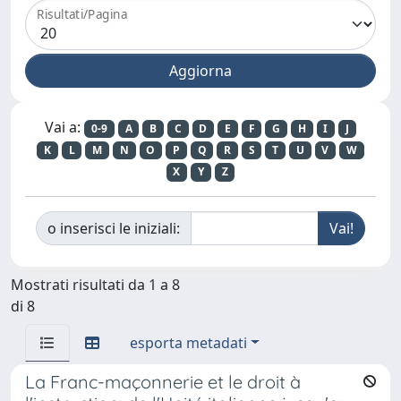
Risultati/Pagina
Vai a:
0-9
A
B
C
D
E
F
G
H
I
J
K
L
M
N
O
P
Q
R
S
T
U
V
W
X
Y
Z
o inserisci le iniziali:
Mostrati risultati da 1 a 8
di 8
esporta metadati
La Franc-maçonnerie et le droit à