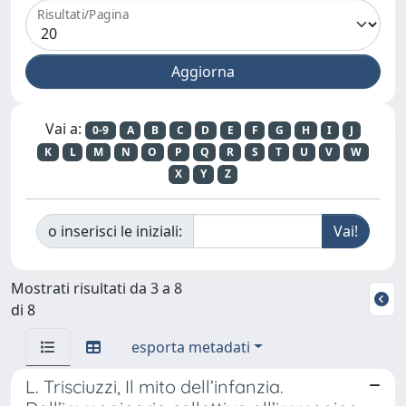
Risultati/Pagina
Vai a:
0-9
A
B
C
D
E
F
G
H
I
J
K
L
M
N
O
P
Q
R
S
T
U
V
W
X
Y
Z
o inserisci le iniziali:
Mostrati risultati da 3 a 8
di 8
esporta metadati
L. Trisciuzzi, Il mito dell’infanzia.