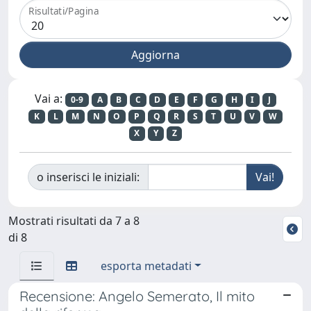
Risultati/Pagina
Vai a:
0-9
A
B
C
D
E
F
G
H
I
J
K
L
M
N
O
P
Q
R
S
T
U
V
W
X
Y
Z
o inserisci le iniziali:
Mostrati risultati da 7 a 8
di 8
esporta metadati
Recensione: Angelo Semerato, Il mito