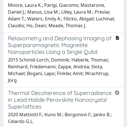
Moore, Laura K.; Parigi, Giacomo; Mastarone,
Daniel J.; Manus, Lisa M.; Lilley, Laura M.; Preslar,
Adam T.; Waters, Emily A.; Filicko, Abigail; Luchinat,
Claudio; Ho, Dean; Meade, Thomas J.
Relaxometry and Dephasing Imaging of
Superparamagnetic Magnetite
Nanoparticles Using a Single Qubit
2015 Schmid-Lorch, Dominik; Häberle, Thomas;
Reinhard, Friedemann; Zappe, Andrea; Slota,
Michael; Bogani, Lapo; Finkler, Amit; Wrachtrup,
Jörg
Thermal Decoherence of Superradiance
in Lead Halide Perovskite Nanocrystal
Superlattices
2020 Mattiotti F.; Kuno M.; Borgonovi F.; Janko B.;
Celardo G.L.