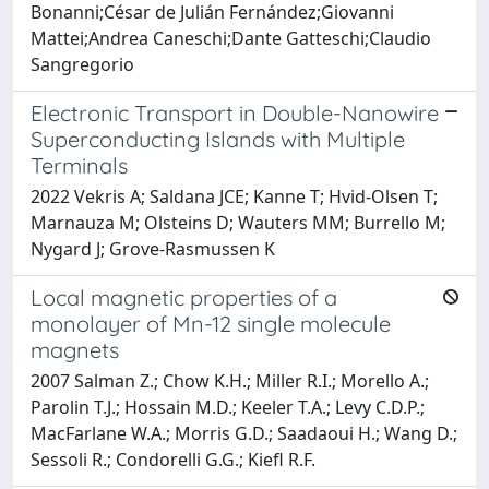
Bonanni;César de Julián Fernández;Giovanni
Mattei;Andrea Caneschi;Dante Gatteschi;Claudio
Sangregorio
Electronic Transport in Double-Nanowire
Superconducting Islands with Multiple
Terminals
2022 Vekris A; Saldana JCE; Kanne T; Hvid-Olsen T;
Marnauza M; Olsteins D; Wauters MM; Burrello M;
Nygard J; Grove-Rasmussen K
Local magnetic properties of a
monolayer of Mn-12 single molecule
magnets
2007 Salman Z.; Chow K.H.; Miller R.I.; Morello A.;
Parolin T.J.; Hossain M.D.; Keeler T.A.; Levy C.D.P.;
MacFarlane W.A.; Morris G.D.; Saadaoui H.; Wang D.;
Sessoli R.; Condorelli G.G.; Kiefl R.F.