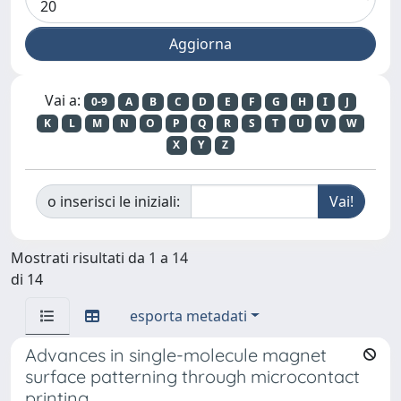
Vai a:
0-9
A
B
C
D
E
F
G
H
I
J
K
L
M
N
O
P
Q
R
S
T
U
V
W
X
Y
Z
o inserisci le iniziali:
Mostrati risultati da 1 a 14
di 14
esporta metadati
Advances in single-molecule magnet
surface patterning through microcontact
printing