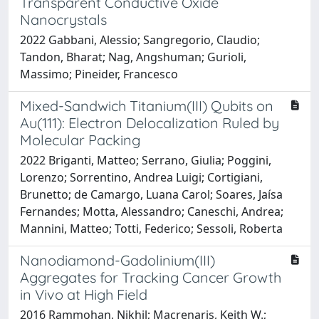
Transparent Conductive Oxide
Nanocrystals
2022 Gabbani, Alessio; Sangregorio, Claudio;
Tandon, Bharat; Nag, Angshuman; Gurioli,
Massimo; Pineider, Francesco
Mixed-Sandwich Titanium(III) Qubits on
Au(111): Electron Delocalization Ruled by
Molecular Packing
2022 Briganti, Matteo; Serrano, Giulia; Poggini,
Lorenzo; Sorrentino, Andrea Luigi; Cortigiani,
Brunetto; de Camargo, Luana Carol; Soares, Jaísa
Fernandes; Motta, Alessandro; Caneschi, Andrea;
Mannini, Matteo; Totti, Federico; Sessoli, Roberta
Nanodiamond-Gadolinium(III)
Aggregates for Tracking Cancer Growth
in Vivo at High Field
2016 Rammohan, Nikhil; Macrenaris, Keith W.;