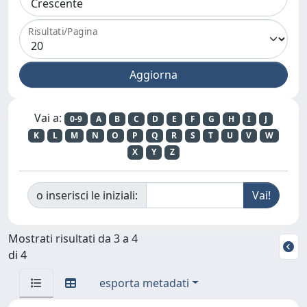
Risultati/Pagina
Vai a:
0-9
A
B
C
D
E
F
G
H
I
J
K
L
M
N
O
P
Q
R
S
T
U
V
W
X
Y
Z
o inserisci le iniziali:
Mostrati risultati da 3 a 4
di 4
esporta metadati