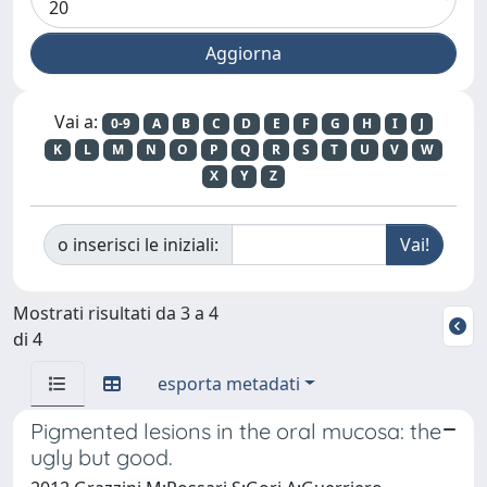
Vai a:
0-9
A
B
C
D
E
F
G
H
I
J
K
L
M
N
O
P
Q
R
S
T
U
V
W
X
Y
Z
o inserisci le iniziali:
Mostrati risultati da 3 a 4
di 4
esporta metadati
Pigmented lesions in the oral mucosa: the
ugly but good.