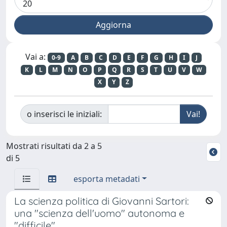
Vai a:
0-9
A
B
C
D
E
F
G
H
I
J
K
L
M
N
O
P
Q
R
S
T
U
V
W
X
Y
Z
o inserisci le iniziali:
Mostrati risultati da 2 a 5
di 5
esporta metadati
La scienza politica di Giovanni Sartori:
una "scienza dell'uomo" autonoma e
"difficile"