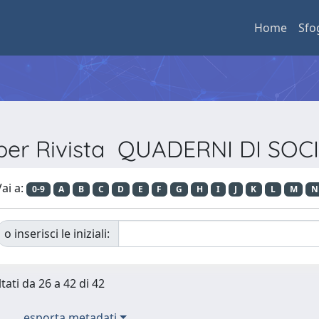
Home
Sfo
 per Rivista QUADERNI DI SO
ai a:
0-9
A
B
C
D
E
F
G
H
I
J
K
L
M
N
o inserisci le iniziali:
tati da 26 a 42 di 42
esporta metadati