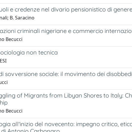
oli e credenze nel divario pensionistico di gener
nali; B. Saracino
zioni criminali nigeriane e commercio internazio
no Becucci
ociologia non tecnica
ESI
di sovversione sociale: il movimento dei disobbedi
ucci
ling of Migrants from Libyan Shores to Italy: Ch
hip
no Becucci
ogia all'inizio del novecento: impegno critico, etica 
di Antonio Carbonaro