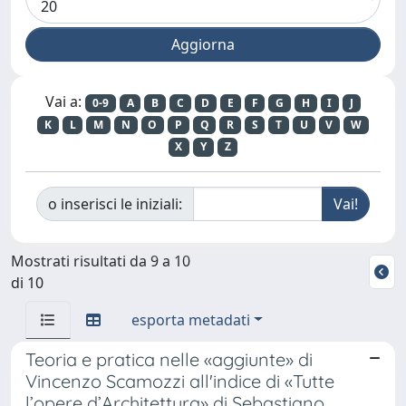
Vai a:
0-9
A
B
C
D
E
F
G
H
I
J
K
L
M
N
O
P
Q
R
S
T
U
V
W
X
Y
Z
o inserisci le iniziali:
Mostrati risultati da 9 a 10
di 10
esporta metadati
Teoria e pratica nelle «aggiunte» di
Vincenzo Scamozzi all'indice di «Tutte
l’opere d’Architettura» di Sebastiano