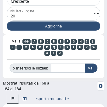
Risultati/Pagina
Vai a:
0-9
A
B
C
D
E
F
G
H
I
J
K
L
M
N
O
P
Q
R
S
T
U
V
W
X
Y
Z
o inserisci le iniziali:
Mostrati risultati da 168 a
184 di 184
esporta metadati