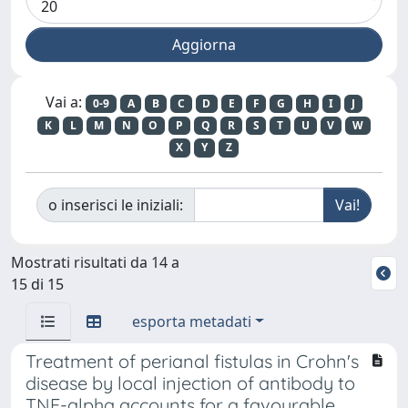
Vai a:
0-9
A
B
C
D
E
F
G
H
I
J
K
L
M
N
O
P
Q
R
S
T
U
V
W
X
Y
Z
o inserisci le iniziali:
Mostrati risultati da 14 a
15 di 15
esporta metadati
Treatment of perianal fistulas in Crohn's
disease by local injection of antibody to
TNF-alpha accounts for a favourable