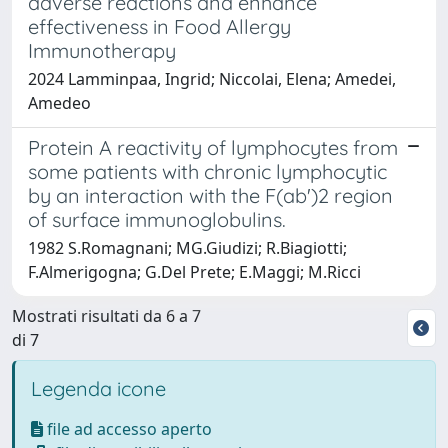
adverse reactions and enhance
effectiveness in Food Allergy
Immunotherapy
2024 Lamminpaa, Ingrid; Niccolai, Elena; Amedei,
Amedeo
Protein A reactivity of lymphocytes from
some patients with chronic lymphocytic
by an interaction with the F(ab')2 region
of surface immunoglobulins.
1982 S.Romagnani; MG.Giudizi; R.Biagiotti;
F.Almerigogna; G.Del Prete; E.Maggi; M.Ricci
Mostrati risultati da 6 a 7
di 7
Legenda icone
file ad accesso aperto