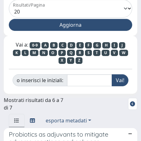
Risultati/Pagina
Vai a:
0-9
A
B
C
D
E
F
G
H
I
J
K
L
M
N
O
P
Q
R
S
T
U
V
W
X
Y
Z
o inserisci le iniziali:
Mostrati risultati da 6 a 7
di 7
esporta metadati
Probiotics as adjuvants to mitigate